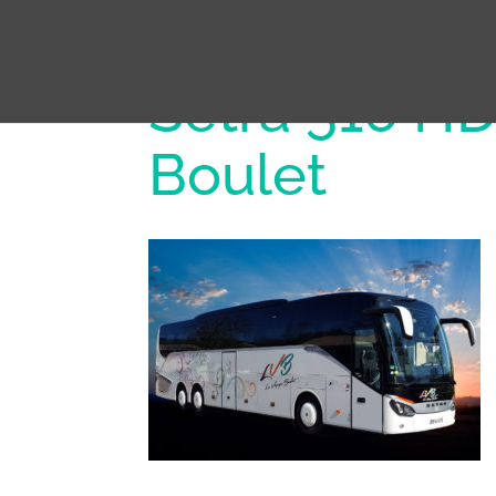
Setra 516 HD
Boulet